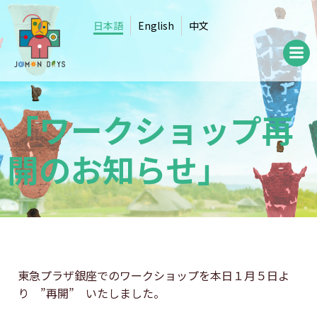
コ
ン
日本語
English
中文
テ
ン
ツ
へ
ス
「ワークショップ再
キ
ッ
開のお知らせ」
プ
東急プラザ銀座でのワークショップを本日１月５日よ
り ”再開” いたしました。