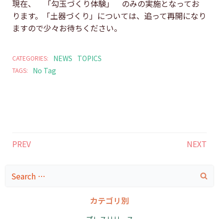
現在、 「勾玉づくり体験」 のみの実施となってお
ります。「土器づくり」については、追って再開になり
ますので少々お待ちください。
NEWS
TOPICS
CATEGORIES:
No Tag
TAGS:
投
投
PREV
NEXT
稿
稿
ナ
ナ
Search
for:
ビ
ビ
ゲ
ゲ
カテゴリ別
ー
ー